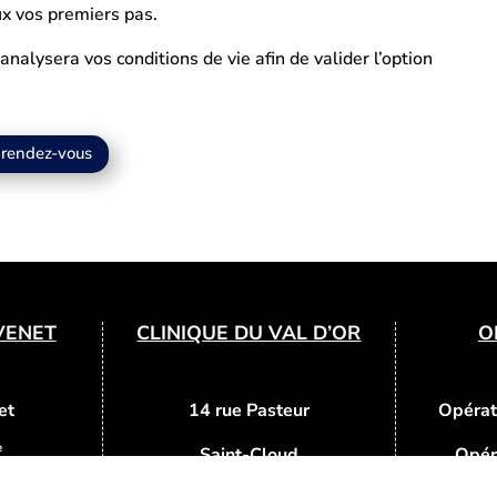
ux vos premiers pas.
analysera vos conditions de vie afin de valider l’option
 rendez-vous
VENET
CLINIQUE DU VAL D’OR
O
et
14 rue Pasteur
Opérat
e
Saint-Cloud
Opér