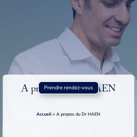
A propos du Dr HAEN
Prendre rendez-vous
Accueil
»
A propos du Dr HAEN